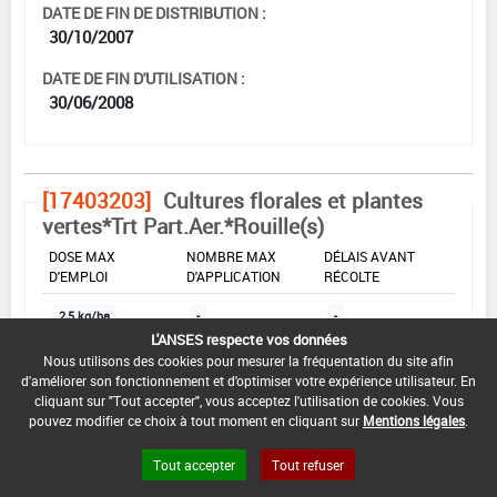
DATE DE FIN DE DISTRIBUTION :
30/10/2007
DATE DE FIN D'UTILISATION :
30/06/2008
[17403203]
Cultures florales et plantes
vertes*Trt Part.Aer.*Rouille(s)
DOSE MAX
NOMBRE MAX
DÉLAIS AVANT
D'EMPLOI
D'APPLICATION
RÉCOLTE
2,5 kg/ha
-
-
L'ANSES respecte vos données
Nous utilisons des cookies pour mesurer la fréquentation du site afin
d'améliorer son fonctionnement et d'optimiser votre expérience utilisateur. En
INTERVALLE MINIMUM ENTRE APPLICATIONS :
cliquant sur "Tout accepter", vous acceptez l'utilisation de cookies. Vous
-
pouvez modifier ce choix à tout moment en cliquant sur
Mentions légales
.
DATE DE RETRAIT DE L'USAGE :
Tout accepter
Tout refuser
-