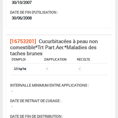
30/10/2007
DATE DE FIN D'UTILISATION :
30/06/2008
[16753201]
Cucurbitacées à peau non
comestible*Trt Part.Aer.*Maladies des
taches brunes
DOSE MAX
NOMBRE MAX
DÉLAIS AVANT
D'EMPLOI
D'APPLICATION
RÉCOLTE
2,5 kg/ha
-
-
INTERVALLE MINIMUM ENTRE APPLICATIONS :
-
DATE DE RETRAIT DE L'USAGE :
-
DATE DE FIN DE DISTRIBUTION :