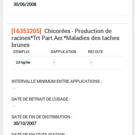
30/06/2008
[16353205]
Chicorées - Production de
racines*Trt Part.Aer.*Maladies des taches
brunes
DOSE MAX
NOMBRE MAX
DÉLAIS AVANT
D'EMPLOI
D'APPLICATION
RÉCOLTE
2,5 kg/ha
-
-
INTERVALLE MINIMUM ENTRE APPLICATIONS :
-
DATE DE RETRAIT DE L'USAGE :
-
DATE DE FIN DE DISTRIBUTION :
30/10/2007
DATE DE FIN D'UTILISATION :