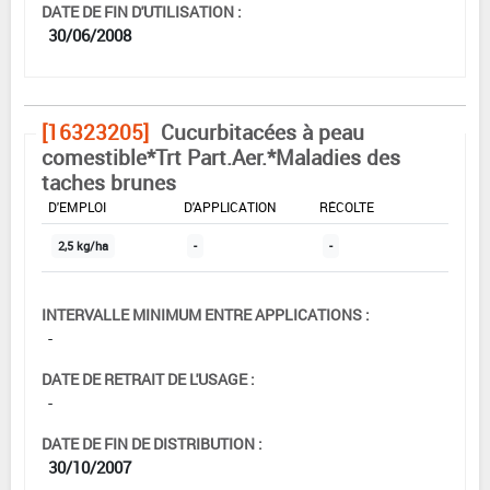
DATE DE FIN D'UTILISATION :
30/06/2008
[16323205]
Cucurbitacées à peau
comestible*Trt Part.Aer.*Maladies des
taches brunes
DOSE MAX
NOMBRE MAX
DÉLAIS AVANT
D'EMPLOI
D'APPLICATION
RÉCOLTE
2,5 kg/ha
-
-
INTERVALLE MINIMUM ENTRE APPLICATIONS :
-
DATE DE RETRAIT DE L'USAGE :
-
DATE DE FIN DE DISTRIBUTION :
30/10/2007