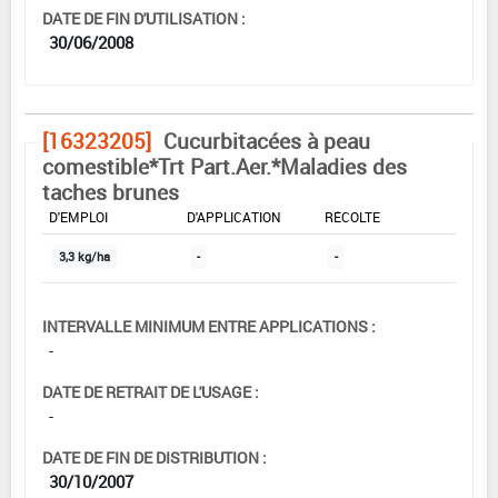
DATE DE FIN D'UTILISATION :
30/06/2008
[16323205]
Cucurbitacées à peau
comestible*Trt Part.Aer.*Maladies des
taches brunes
DOSE MAX
NOMBRE MAX
DÉLAIS AVANT
D'EMPLOI
D'APPLICATION
RÉCOLTE
3,3 kg/ha
-
-
INTERVALLE MINIMUM ENTRE APPLICATIONS :
-
DATE DE RETRAIT DE L'USAGE :
-
DATE DE FIN DE DISTRIBUTION :
30/10/2007