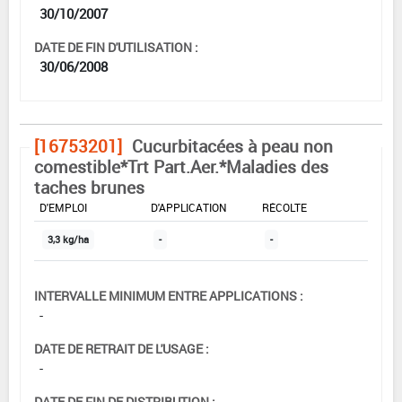
30/10/2007
DATE DE FIN D'UTILISATION :
30/06/2008
[16753201]
Cucurbitacées à peau non
comestible*Trt Part.Aer.*Maladies des
taches brunes
DOSE MAX
NOMBRE MAX
DÉLAIS AVANT
D'EMPLOI
D'APPLICATION
RÉCOLTE
3,3 kg/ha
-
-
INTERVALLE MINIMUM ENTRE APPLICATIONS :
-
DATE DE RETRAIT DE L'USAGE :
-
DATE DE FIN DE DISTRIBUTION :