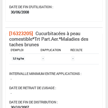
DATE DE FIN D'UTILISATION :
30/06/2008
[16323205]
Cucurbitacées à peau
comestible*Trt Part.Aer.*Maladies des
taches brunes
DOSE MAX
NOMBRE MAX
DÉLAIS AVANT
D'EMPLOI
D'APPLICATION
RÉCOLTE
3,3 kg/ha
-
-
INTERVALLE MINIMUM ENTRE APPLICATIONS :
-
DATE DE RETRAIT DE L'USAGE :
-
DATE DE FIN DE DISTRIBUTION :
30/10/2007