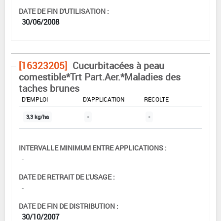
DATE DE FIN D'UTILISATION :
30/06/2008
[16323205]
Cucurbitacées à peau
comestible*Trt Part.Aer.*Maladies des
taches brunes
DOSE MAX
NOMBRE MAX
DÉLAIS AVANT
D'EMPLOI
D'APPLICATION
RÉCOLTE
3,3 kg/ha
-
-
INTERVALLE MINIMUM ENTRE APPLICATIONS :
-
DATE DE RETRAIT DE L'USAGE :
-
DATE DE FIN DE DISTRIBUTION :
30/10/2007