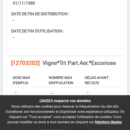
01/11/1988
DATE DE FIN DE DISTRIBUTION :
-
DATE DE FIN D'UTILISATION :
-
[12703202]
Vigne*Trt Part.Aer.*Excoriose
DOSE MAX
NOMBRE MAX
DÉLAIS AVANT
D'EMPLOI
D'APPLICATION
RÉCOLTE
-
-
-
L'ANSES respecte vos données
Nous utilisons des cookies pour mesurer la fréquentation du site afin
INTERVALLE MINIMUM ENTRE APPLICATIONS :
d'améliorer son fonctionnement et d'optimiser votre expérience utilisateur. En
cliquant sur "Tout accepter", vous acceptez l'utilisation de cookies. Vous
-
pouvez modifier ce choix à tout moment en cliquant sur
Mentions légales
.
DATE DE RETRAIT DE L'USAGE :