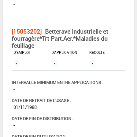
-
[15053202]
Betterave industrielle et
fourragère*Trt Part.Aer.*Maladies du
feuillage
DOSE MAX
NOMBRE MAX
DÉLAIS AVANT
D'EMPLOI
D'APPLICATION
RÉCOLTE
-
-
-
INTERVALLE MINIMUM ENTRE APPLICATIONS :
-
DATE DE RETRAIT DE L'USAGE :
01/11/1988
DATE DE FIN DE DISTRIBUTION :
-
DATE DE FIN D'UTILISATION :