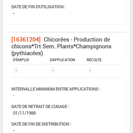
DATE DE FIN D'UTILISATION :
-
[16361204]
Chicorées - Production de
chicons*Trt Sem. Plants*Champignons
(pythiacées)
DOSE MAX
NOMBRE MAX
DÉLAIS AVANT
D'EMPLOI
D'APPLICATION
RÉCOLTE
-
-
-
INTERVALLE MINIMUM ENTRE APPLICATIONS :
-
DATE DE RETRAIT DE L'USAGE :
01/11/1988
DATE DE FIN DE DISTRIBUTION :
-