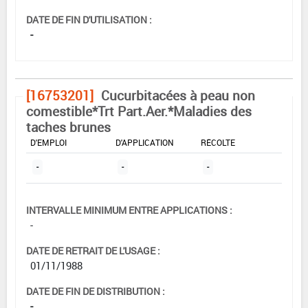
DATE DE FIN D'UTILISATION :
-
[16753201]
Cucurbitacées à peau non
comestible*Trt Part.Aer.*Maladies des
taches brunes
DOSE MAX
NOMBRE MAX
DÉLAIS AVANT
D'EMPLOI
D'APPLICATION
RÉCOLTE
-
-
-
INTERVALLE MINIMUM ENTRE APPLICATIONS :
-
DATE DE RETRAIT DE L'USAGE :
01/11/1988
DATE DE FIN DE DISTRIBUTION :
-