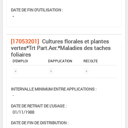
DATE DE FIN D'UTILISATION :
-
[17053201]
Cultures florales et plantes
vertes*Trt Part.Aer.*Maladies des taches
foliaires
DOSE MAX
NOMBRE MAX
DÉLAIS AVANT
D'EMPLOI
D'APPLICATION
RÉCOLTE
-
-
-
INTERVALLE MINIMUM ENTRE APPLICATIONS :
-
DATE DE RETRAIT DE L'USAGE :
01/11/1988
DATE DE FIN DE DISTRIBUTION :