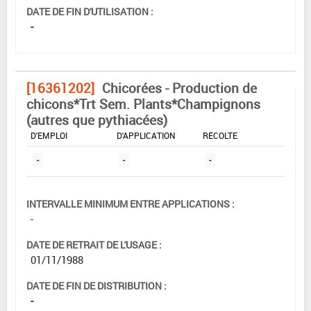
DATE DE FIN D'UTILISATION :
-
[16361202]
Chicorées - Production de
chicons*Trt Sem. Plants*Champignons
(autres que pythiacées)
DOSE MAX
NOMBRE MAX
DÉLAIS AVANT
D'EMPLOI
D'APPLICATION
RÉCOLTE
-
-
-
INTERVALLE MINIMUM ENTRE APPLICATIONS :
-
DATE DE RETRAIT DE L'USAGE :
01/11/1988
DATE DE FIN DE DISTRIBUTION :
-