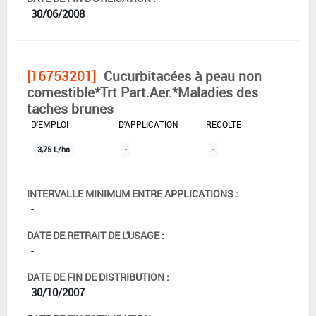
30/06/2008
[16753201]
Cucurbitacées à peau non
comestible*Trt Part.Aer.*Maladies des
taches brunes
DOSE MAX
NOMBRE MAX
DÉLAIS AVANT
D'EMPLOI
D'APPLICATION
RÉCOLTE
3,75 L/ha
-
-
INTERVALLE MINIMUM ENTRE APPLICATIONS :
-
DATE DE RETRAIT DE L'USAGE :
-
DATE DE FIN DE DISTRIBUTION :
30/10/2007