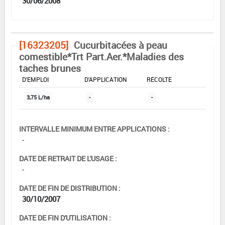
30/06/2008
[16323205]
Cucurbitacées à peau
comestible*Trt Part.Aer.*Maladies des
taches brunes
DOSE MAX
NOMBRE MAX
DÉLAIS AVANT
D'EMPLOI
D'APPLICATION
RÉCOLTE
3,75 L/ha
-
-
INTERVALLE MINIMUM ENTRE APPLICATIONS :
-
DATE DE RETRAIT DE L'USAGE :
-
DATE DE FIN DE DISTRIBUTION :
30/10/2007
DATE DE FIN D'UTILISATION :