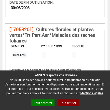
DATE DE FIN D'UTILISATION :
30/06/2008
[17053201]
Cultures florales et plantes
vertes*Trt Part.Aer.*Maladies des taches
foliaires
DOSE MAX
NOMBRE MAX
DÉLAIS AVANT
D'EMPLOI
D'APPLICATION
RÉCOLTE
0,375 L/hL
-
-
INTERVALLE MINIMUM ENTRE APPLICATIONS :
L'ANSES respecte vos données
-
Nous utilisons des cookies pour mesurer la fréquentation du site afin
d'améliorer son fonctionnement et d'optimiser votre expérience utilisateur. En
DATE DE RETRAIT DE L'USAGE :
cliquant sur "Tout accepter", vous acceptez l'utilisation de cookies. Vous
-
pouvez modifier ce choix à tout moment en cliquant sur
Mentions légales
.
DATE DE FIN DE DISTRIBUTION :
Tout accepter
Tout refuser
30/10/2007