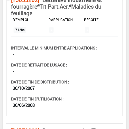
fourragère*Trt Part.Aer.*Maladies du
feuillage
DOSE MAX
NOMBRE MAX
DÉLAIS AVANT
D'EMPLOI
D'APPLICATION
RÉCOLTE
7 L/ha
-
-
INTERVALLE MINIMUM ENTRE APPLICATIONS :
-
DATE DE RETRAIT DE L'USAGE :
-
DATE DE FIN DE DISTRIBUTION :
30/10/2007
DATE DE FIN D'UTILISATION :
30/06/2008