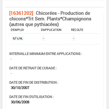
[16361202]
Chicorées - Production de
chicons*Trt Sem. Plants*Champignons
(autres que pythiacées)
DOSE MAX
NOMBRE MAX
DÉLAIS AVANT
D'EMPLOI
D'APPLICATION
RÉCOLTE
0,7 L/hL
-
-
INTERVALLE MINIMUM ENTRE APPLICATIONS :
-
DATE DE RETRAIT DE L'USAGE :
-
DATE DE FIN DE DISTRIBUTION :
30/10/2007
DATE DE FIN D'UTILISATION :
30/06/2008