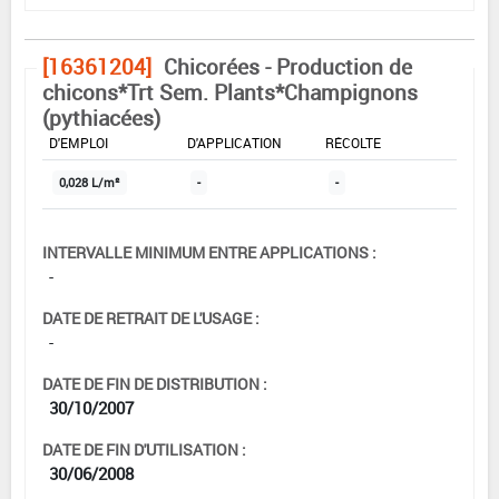
[16361204]
Chicorées - Production de
chicons*Trt Sem. Plants*Champignons
(pythiacées)
DOSE MAX
NOMBRE MAX
DÉLAIS AVANT
D'EMPLOI
D'APPLICATION
RÉCOLTE
0,028 L/m²
-
-
INTERVALLE MINIMUM ENTRE APPLICATIONS :
-
DATE DE RETRAIT DE L'USAGE :
-
DATE DE FIN DE DISTRIBUTION :
30/10/2007
DATE DE FIN D'UTILISATION :
30/06/2008