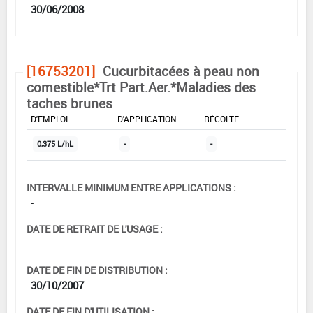
30/06/2008
[16753201]
Cucurbitacées à peau non
comestible*Trt Part.Aer.*Maladies des
taches brunes
DOSE MAX
NOMBRE MAX
DÉLAIS AVANT
D'EMPLOI
D'APPLICATION
RÉCOLTE
0,375 L/hL
-
-
INTERVALLE MINIMUM ENTRE APPLICATIONS :
-
DATE DE RETRAIT DE L'USAGE :
-
DATE DE FIN DE DISTRIBUTION :
30/10/2007
DATE DE FIN D'UTILISATION :