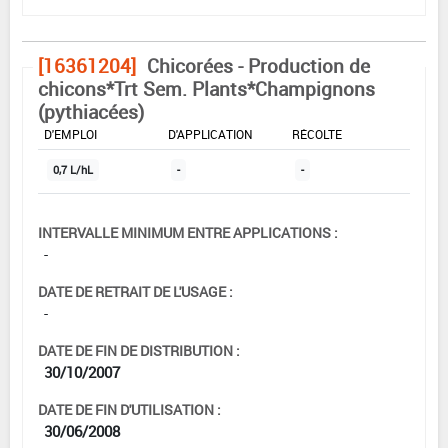
[16361204]
Chicorées - Production de
chicons*Trt Sem. Plants*Champignons
(pythiacées)
DOSE MAX
NOMBRE MAX
DÉLAIS AVANT
D'EMPLOI
D'APPLICATION
RÉCOLTE
0,7 L/hL
-
-
INTERVALLE MINIMUM ENTRE APPLICATIONS :
-
DATE DE RETRAIT DE L'USAGE :
-
DATE DE FIN DE DISTRIBUTION :
30/10/2007
DATE DE FIN D'UTILISATION :
30/06/2008