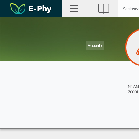
Accueil >
N° A
70001