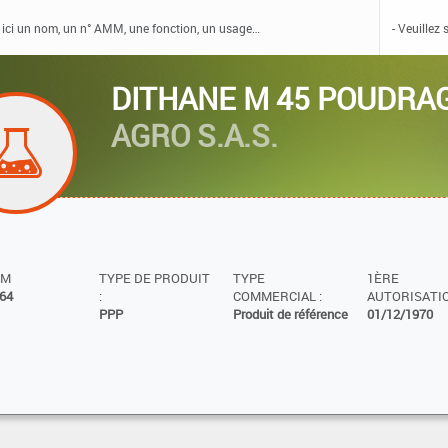
DITHANE M 45 POUDRA
AGRO S.A.S.
MM
TYPE DE PRODUIT
TYPE
1ÈRE
64
:
COMMERCIAL :
AUTORISATIO
PPP
Produit de référence
01/12/1970