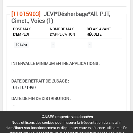
[11015903]
JEVI*Désherbage*All. PJT,
Cimet., Voies (1)
DOSE MAX
NOMBRE MAX
DÉLAIS AVANT
D'EMPLOI
D'APPLICATION
RÉCOLTE
10 L/ha
-
-
INTERVALLE MINIMUM ENTRE APPLICATIONS :
-
DATE DE RETRAIT DE L'USAGE :
01/10/1990
DATE DE FIN DE DISTRIBUTION :
-
DATE DE FIN D'UTILISATION :
L'ANSES respecte vos données
-
Nous utilisons des cookies pour mesurer la fréquentation du site afin
d'améliorer son fonctionnement et d'optimiser votre expérience utilisateur. En