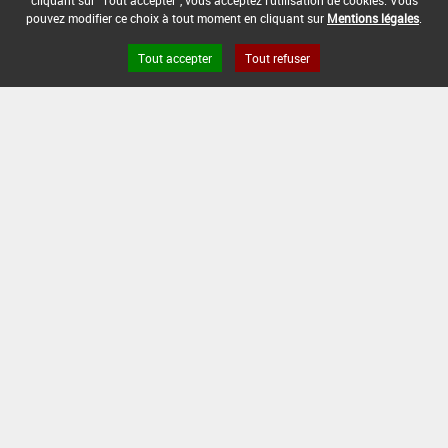
cliquant sur "Tout accepter", vous acceptez l'utilisation de cookies. Vous
pouvez modifier ce choix à tout moment en cliquant sur
Mentions légales
.
Tout accepter
Tout refuser
Version du produit : v 2.0
FAQ et Contact
Open Data
Mentions légales
Site ANSES
Dphy
2.1.4