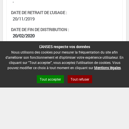
-
DATE DE RETRAIT DE L'USAGE :
20/11/2019
DATE DE FIN DE DISTRIBUTION :
20/02/2020
DATE DE FIN D'UTILISATION :
L'ANSES respecte vos données
Nous utilisons des cookies pour mesurer la fréquentation du site afin
20/05/2020
d'améliorer son fonctionnement et d'optimiser votre expérience utilisateur. En
cliquant sur "Tout accepter", vous acceptez l'utilisation de cookies. Vous
pouvez modifier ce choix à tout moment en cliquant sur
Mentions légales
.
[00517100]
Pois écossés frais*Trt
Tout accepter
Tout refuser
Part.Aer.*Pourriture grise et sclérotinioses
DOSE MAX
NOMBRE MAX
DÉLAIS AVANT
D'EMPLOI
D'APPLICATION
RÉCOLTE
2 L/ha
1
-
INTERVALLE MINIMUM ENTRE APPLICATIONS :