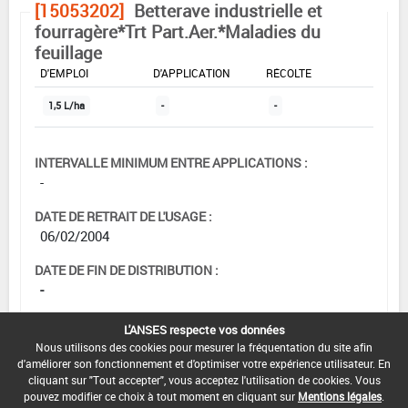
[15053202]
Betterave industrielle et
fourragère*Trt Part.Aer.*Maladies du
feuillage
DOSE MAX
NOMBRE MAX
DÉLAIS AVANT
D'EMPLOI
D'APPLICATION
RÉCOLTE
1,5 L/ha
-
-
INTERVALLE MINIMUM ENTRE APPLICATIONS :
-
DATE DE RETRAIT DE L'USAGE :
06/02/2004
DATE DE FIN DE DISTRIBUTION :
-
DATE DE FIN D'UTILISATION :
L'ANSES respecte vos données
-
Nous utilisons des cookies pour mesurer la fréquentation du site afin
d'améliorer son fonctionnement et d'optimiser votre expérience utilisateur. En
cliquant sur "Tout accepter", vous acceptez l'utilisation de cookies. Vous
pouvez modifier ce choix à tout moment en cliquant sur
Mentions légales
.