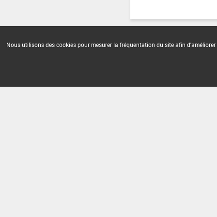
Nous utilisons des cookies pour mesurer la fréquentation du site afin d'améliorer 
Version du produit : v 2.0
FAQ et Contact
Open Data
Mention