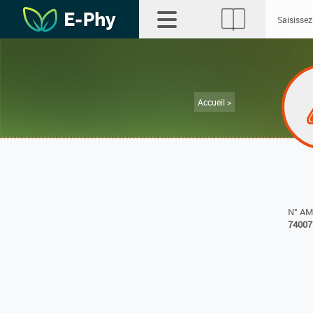
Accueil >
N° A
74007