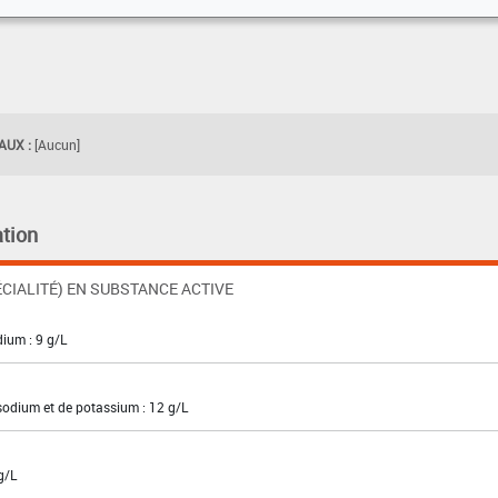
UX :
[Aucun]
tion
CIALITÉ) EN SUBSTANCE ACTIVE
dium : 9 g/L
sodium et de potassium : 12 g/L
g/L