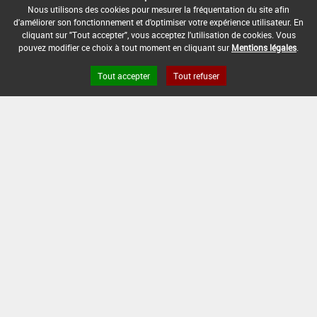
-
Nous utilisons des cookies pour mesurer la fréquentation du site afin
d'améliorer son fonctionnement et d'optimiser votre expérience utilisateur. En
cliquant sur "Tout accepter", vous acceptez l'utilisation de cookies. Vous
DATE DE FIN D'UTILISATION :
pouvez modifier ce choix à tout moment en cliquant sur
Mentions légales
.
-
Tout accepter
Tout refuser
Version du produit : v 2.0