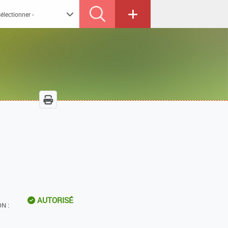
AUTORISÉ
N :