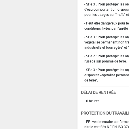
- SPe 3 : Pour protéger les 
d'eau comportant un disposit
pour les usages sur "maïs" e
- Peut être dangereux pour le
conditions fixées par l'arrê
- SPe 3 : Pour protéger les 
végétalisé permanent non tra
industrielle et fourragère" et
- SPe 2 : Pour protéger les o
l'usage sur pomme de terre.
- SPe 3 : Pour protéger les 
dispositif végétalisé perman
de terre".
DÉLAI DE RENTRÉE
- 6 heures
PROTECTION DU TRAVAIL
- EPI vestimentaire conforme
nitrile certifiés NF EN ISO 