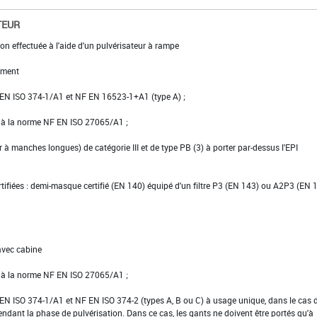
TEUR
on effectuée à l'aide d'un pulvérisateur à rampe
ement
NF EN ISO 374-1/A1 et NF EN 16523-1+A1 (type A) ;
e à la norme NF EN ISO 27065/A1 ;
er à manches longues) de catégorie III et de type PB (3) à porter par-dessus l'EPI
ertifiées : demi-masque certifié (EN 140) équipé d'un filtre P3 (EN 143) ou A2P3 (EN
avec cabine
e à la norme NF EN ISO 27065/A1 ;
NF EN ISO 374-1/A1 et NF EN ISO 374-2 (types A, B ou C) à usage unique, dans le cas 
pendant la phase de pulvérisation. Dans ce cas, les gants ne doivent être portés qu'à