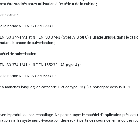
vent être stockés après utilisation à l'extérieur de la cabine ;
 sans cabine
e à la norme NF EN ISO 27065/A1 ;
NF EN ISO 374-1/A1 et NF EN ISO 374-2 (types A, B ou C) à usage unique, dans le cas 
pendant la phase de pulvérisation ;
tériel de pulvérisation
NF EN ISO 374-1/A1 et NF EN 16523-1+A1 (type A) ;
e à la norme NF EN ISO 27065/A1 ;
er à manches longues) de catégorie III et de type PB (3) à porter par-dessus l'EPI
 avec le produit ou son emballage. Ne pas nettoyer le matériel d'application près des
nation via les systèmes d'évacuation des eaux à partir des cours de ferme ou des ro