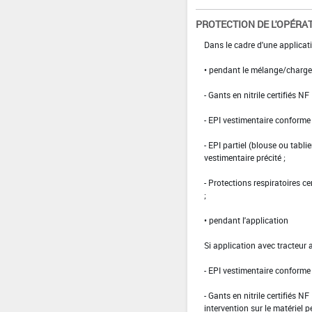
PROTECTION DE L'OPÉRA
Dans le cadre d'une applicati
• pendant le mélange/charg
- Gants en nitrile certifiés 
- EPI vestimentaire conform
- EPI partiel (blouse ou tabli
vestimentaire précité ;
- Protections respiratoires c
;
• pendant l'application
Si application avec tracteur 
- EPI vestimentaire conform
- Gants en nitrile certifiés 
intervention sur le matériel 