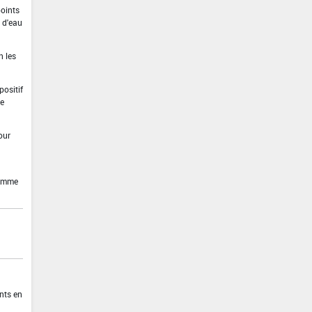
points
 d'eau
n les
positif
ve
our
pomme
nts en