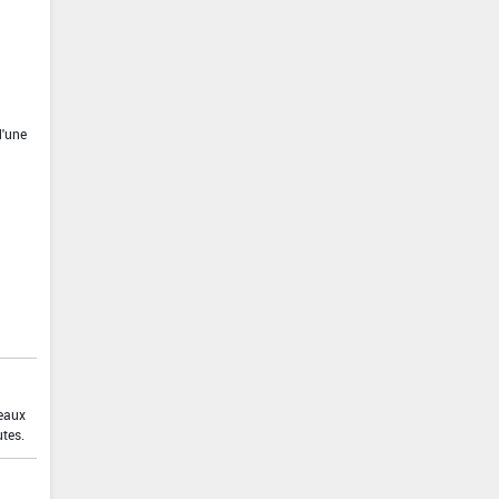
d'une
 eaux
utes.