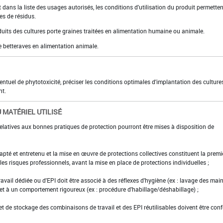
dans la liste des usages autorisés, les conditions d'utilisation du produit permetten
es de résidus.
oduits des cultures porte graines traitées en alimentation humaine ou animale.
 de betteraves en alimentation animale.
ventuel de phytotoxicité, préciser les conditions optimales d'implantation des culture
nt.
 MATÉRIEL UTILISÉ
elatives aux bonnes pratiques de protection pourront être mises à disposition de
adapté et entretenu et la mise en œuvre de protections collectives constituent la premi
es risques professionnels, avant la mise en place de protections individuelles ;
ravail dédiée ou d'EPI doit être associé à des réflexes d'hygiène (ex : lavage des main
 et à un comportement rigoureux (ex : procédure d'habillage/déshabillage) ;
et de stockage des combinaisons de travail et des EPI réutilisables doivent être con