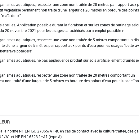
organismes aquatiques, respecter une zone non traitée de 20 mètres par rapport aux 
if végétalisé permanent non traité d'une largeur de 20 mètres en bordure des points
t "maïs doux".
s abeilles. Application possible durant la floraison et sur les zones de butinage selo
té du 20 novembre 2021 pour les usages caractérisés par « emploi possible ».
organismes aquatiques, respecter une zone non traitée de 5 mètres comportant un dis
ité d'une largeur de 5 mètres par rapport aux points d'eau pour les usages "bettera
 "betterave potagère".
rganismes aquatiques, ne pas appliquer ce produit sur sols artificiellement drainés p
organismes aquatiques, respecter une zone non traitée de 20 mètres comportant un
ent non traité d'une largeur de 5 mètres en bordure des points d'eau pour l'usage "
LEUR
 à la norme NF EN ISO 27065/A1 et, en cas de contact avec la culture traitée, des ga
374-1/A1 et NF EN 16523-1+A1 (type A).