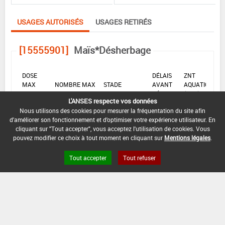
USAGES AUTORISÉS
USAGES RETIRÉS
[15555901]
Maïs*Désherbage
DOSE
DÉLAIS
ZNT
MAX
NOMBRE MAX
STADE
AVANT
AQUATIQUE
D'EMPLOI
D'APPLICATION
D'APPLICATION
RÉCOLTE
(DVP)
L'ANSES respecte vos données
Nous utilisons des cookies pour mesurer la fréquentation du site afin
F
1,5
Min
Max
5 m
1
(BBCH
L/ha
: 12
: 19
(5 m)
d'améliorer son fonctionnement et d'optimiser votre expérience utilisateur. En
19)
cliquant sur "Tout accepter", vous acceptez l'utilisation de cookies. Vous
pouvez modifier ce choix à tout moment en cliquant sur
Mentions légales
.
INTERVALLE MINIMUM ENTRE APPLICATIONS :
Tout accepter
Tout refuser
-
DISTANCE DE SÉCURITÉ RIVERAIN ET PERSONNES
PRÉSENTES :
3 m
CONDITIONS :