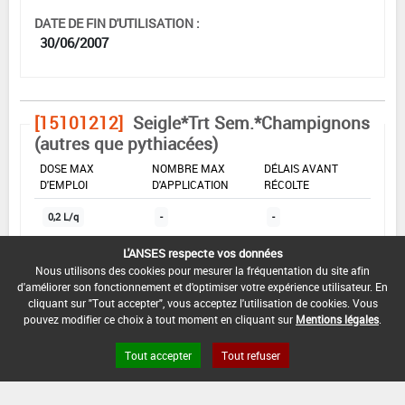
DATE DE FIN D'UTILISATION :
30/06/2007
[15101212]
Seigle*Trt Sem.*Champignons
(autres que pythiacées)
DOSE MAX
NOMBRE MAX
DÉLAIS AVANT
D'EMPLOI
D'APPLICATION
RÉCOLTE
0,2 L/q
-
-
L'ANSES respecte vos données
Nous utilisons des cookies pour mesurer la fréquentation du site afin
INTERVALLE MINIMUM ENTRE APPLICATIONS :
d'améliorer son fonctionnement et d'optimiser votre expérience utilisateur. En
-
cliquant sur "Tout accepter", vous acceptez l'utilisation de cookies. Vous
pouvez modifier ce choix à tout moment en cliquant sur
Mentions légales
.
DATE DE RETRAIT DE L'USAGE :
-
Tout accepter
Tout refuser
DATE DE FIN DE DISTRIBUTION :
-