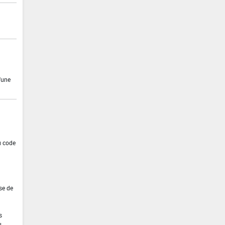
'une
u code
se de
s
u