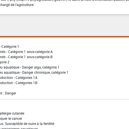
chargé de l'agriculture.
- Catégorie 1
nés - Catégorie 1 sous-catégorie A
nés - Catégorie 1 sous-catégorie B
gorie 2
eu aquatique - Danger aigu, catégorie 1
eu aquatique - Danger chronique, catégorie 1
oduction - Catégories 1A
oduction - Catégories 1B
t : Danger
allergie cutanée
quer le cancer
s. Susceptible de nuire à la fertilité
es organismes aquatiques