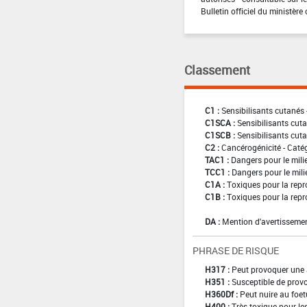
Bulletin officiel du ministère 
Classement
C1 :
Sensibilisants cutanés 
C1SCA :
Sensibilisants cuta
C1SCB :
Sensibilisants cuta
C2 :
Cancérogénicité - Caté
TAC1 :
Dangers pour le mili
TCC1 :
Dangers pour le mili
C1A :
Toxiques pour la repr
C1B :
Toxiques pour la repr
DA :
Mention d'avertissemen
PHRASE DE RISQUE
H317 :
Peut provoquer une 
H351 :
Susceptible de provo
H360Df :
Peut nuire au foetu
H400 :
Très toxique pour l