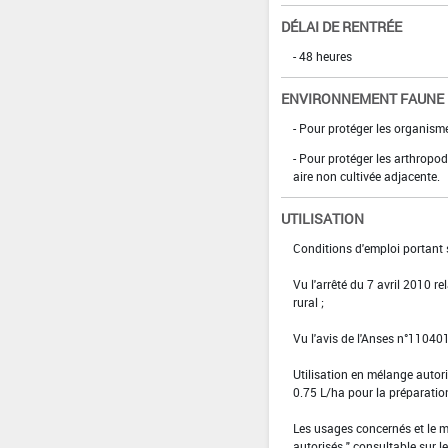
DÉLAI DE RENTRÉE
- 48 heures
ENVIRONNEMENT FAUNE
- Pour protéger les organism
- Pour protéger les arthropod
aire non cultivée adjacente.
UTILISATION
Conditions d'emploi portant s
Vu l'arrêté du 7 avril 2010 re
rural ;
Vu l'avis de l'Anses n°1104
Utilisation en mélange aut
0.75 L/ha pour la préparati
Les usages concernés et le m
autorisés " consultable sur le