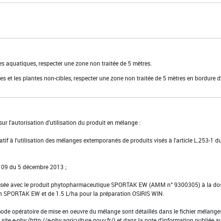
es aquatiques, respecter une zone non traitée de 5 mètres.
es et les plantes non-cibles, respecter une zone non traitée de 5 mètres en bordure d
ur l'autorisation d'utilisation du produit en mélange :
latif à l'utilisation des mélanges extemporanés de produits visés à l'article L.253-1 d
0109 du 5 décembre 2013 ;
orisée avec le produit phytopharmaceutique SPORTAK EW (AMM n° 9300305) à la do
on SPORTAK EW et de 1.5 L/ha pour la préparation OSIRIS WIN.
ode opératoire de mise en oeuvre du mélange sont détaillés dans le fichier mélange
 site e-phy (http://e-phy.agriculture.gouv.fr/) et dans la note d'information publiée a