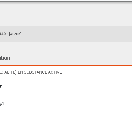
UX :
[Aucun]
tion
CIALITÉ) EN SUBSTANCE ACTIVE
g/L
g/L