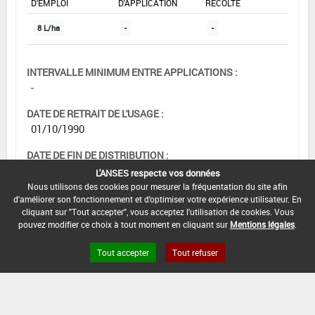
D'EMPLOI
D'APPLICATION
RÉCOLTE
8 L/ha
-
-
INTERVALLE MINIMUM ENTRE APPLICATIONS :
-
DATE DE RETRAIT DE L'USAGE :
01/10/1990
DATE DE FIN DE DISTRIBUTION :
-
L'ANSES respecte vos données
Nous utilisons des cookies pour mesurer la fréquentation du site afin
DATE DE FIN D'UTILISATION :
d'améliorer son fonctionnement et d'optimiser votre expérience utilisateur. En
-
cliquant sur "Tout accepter", vous acceptez l'utilisation de cookies. Vous
pouvez modifier ce choix à tout moment en cliquant sur
Mentions légales
.
Tout accepter
Tout refuser