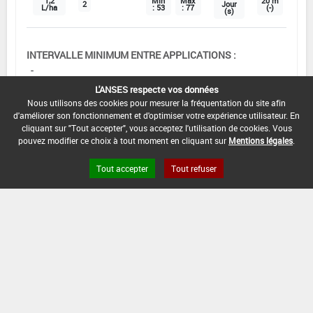
1,2
Min
Max
20 m
2
Jour
L/ha
: 53
: 77
(-)
(s)
INTERVALLE MINIMUM ENTRE APPLICATIONS :
-
L'ANSES respecte vos données
DISTANCE DE SÉCURITÉ RIVERAIN ET PERSONNES
Nous utilisons des cookies pour mesurer la fréquentation du site afin
PRÉSENTES :
d'améliorer son fonctionnement et d'optimiser votre expérience utilisateur. En
Se référer à la catégorie « RIVERAINS » dans la
cliquant sur "Tout accepter", vous acceptez l'utilisation de cookies. Vous
rubrique « conditions d'emploi générales » ci-dessus.
pouvez modifier ce choix à tout moment en cliquant sur
Mentions légales
.
En l'absence de distance de sécurité riverains fixée
dans l'AMM, l'arrêté du 4 mai 2017 relatif à la mise sur
Tout accepter
Tout refuser
le marché et à l'utilisation des produits
phytopharmaceutiques et de leurs adjuvants visés à
l'article L. 253-1 du code rural et de la pêche maritime
s'applique.
CONDITIONS :
Le nombre d'applications est limité à deux par
saison afin de limiter le développement de
résistance au pyriméthanil.