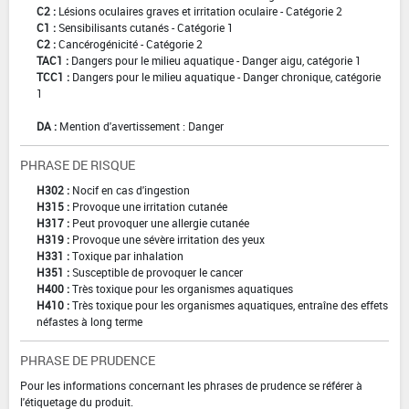
C2 :
Lésions oculaires graves et irritation oculaire - Catégorie 2
C1 :
Sensibilisants cutanés - Catégorie 1
C2 :
Cancérogénicité - Catégorie 2
TAC1 :
Dangers pour le milieu aquatique - Danger aigu, catégorie 1
TCC1 :
Dangers pour le milieu aquatique - Danger chronique, catégorie
1
DA :
Mention d'avertissement : Danger
PHRASE DE RISQUE
H302 :
Nocif en cas d'ingestion
H315 :
Provoque une irritation cutanée
H317 :
Peut provoquer une allergie cutanée
H319 :
Provoque une sévère irritation des yeux
H331 :
Toxique par inhalation
H351 :
Susceptible de provoquer le cancer
H400 :
Très toxique pour les organismes aquatiques
H410 :
Très toxique pour les organismes aquatiques, entraîne des effets
néfastes à long terme
PHRASE DE PRUDENCE
Pour les informations concernant les phrases de prudence se référer à
l'étiquetage du produit.