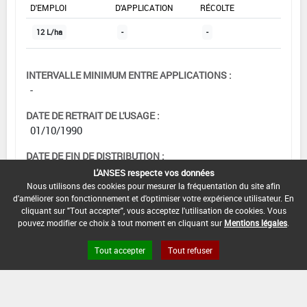
D'EMPLOI
D'APPLICATION
RÉCOLTE
12 L/ha
-
-
INTERVALLE MINIMUM ENTRE APPLICATIONS :
-
DATE DE RETRAIT DE L'USAGE :
01/10/1990
DATE DE FIN DE DISTRIBUTION :
-
L'ANSES respecte vos données
Nous utilisons des cookies pour mesurer la fréquentation du site afin
DATE DE FIN D'UTILISATION :
d'améliorer son fonctionnement et d'optimiser votre expérience utilisateur. En
-
cliquant sur "Tout accepter", vous acceptez l'utilisation de cookies. Vous
pouvez modifier ce choix à tout moment en cliquant sur
Mentions légales
.
Tout accepter
Tout refuser