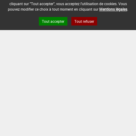
DATE DE FIN D'UTILISATION :
cliquant sur "Tout accepter", vous acceptez l'utilisation de cookies. Vous
-
pouvez modifier ce choix à tout moment en cliquant sur
Mentions légales
.
Tout accepter
Tout refuser
Version du produit : v 2.0