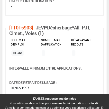
DATE DE FIN D'UTILISATION :
-
[11015903]
JEVI*Désherbage*All. PJT,
Cimet., Voies (1)
DOSE MAX
NOMBRE MAX
DÉLAIS AVANT
D'EMPLOI
D'APPLICATION
RÉCOLTE
10 L/ha
-
-
INTERVALLE MINIMUM ENTRE APPLICATIONS :
-
DATE DE RETRAIT DE L'USAGE :
01/02/1997
DATE DE FIN DE DISTRIBUTION :
L'ANSES respecte vos données
-
Nous utilisons des cookies pour mesurer la fréquentation du site afin
d'améliorer son fonctionnement et d'optimiser votre expérience utilisateur. En