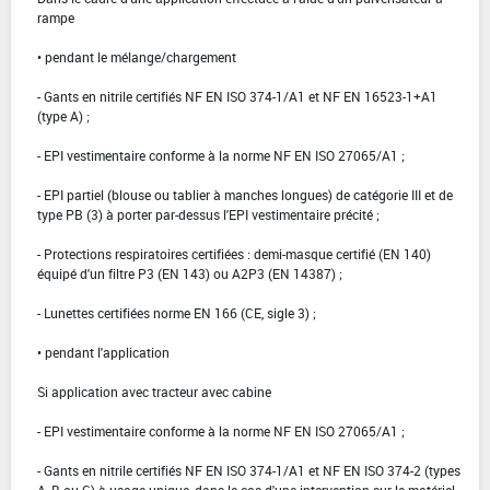
rampe
• pendant le mélange/chargement
- Gants en nitrile certifiés NF EN ISO 374-1/A1 et NF EN 16523-1+A1
(type A) ;
- EPI vestimentaire conforme à la norme NF EN ISO 27065/A1 ;
- EPI partiel (blouse ou tablier à manches longues) de catégorie III et de
type PB (3) à porter par-dessus l'EPI vestimentaire précité ;
- Protections respiratoires certifiées : demi-masque certifié (EN 140)
équipé d'un filtre P3 (EN 143) ou A2P3 (EN 14387) ;
- Lunettes certifiées norme EN 166 (CE, sigle 3) ;
• pendant l'application
Si application avec tracteur avec cabine
- EPI vestimentaire conforme à la norme NF EN ISO 27065/A1 ;
- Gants en nitrile certifiés NF EN ISO 374-1/A1 et NF EN ISO 374-2 (types
A, B ou C) à usage unique, dans le cas d'une intervention sur le matériel