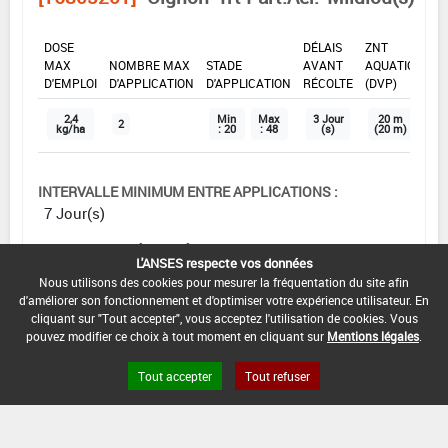
DOSE
DÉLAIS
ZNT
MAX
NOMBRE MAX
STADE
AVANT
AQUATIQUE
D'EMPLOI
D'APPLICATION
D'APPLICATION
RÉCOLTE
(DVP)
2,4
Min
Max
3 Jour
20 m
2
kg/ha
: 20
: 48
(s)
(20 m)
INTERVALLE MINIMUM ENTRE APPLICATIONS :
7 Jour(s)
DISTANCE DE SÉCURITÉ RIVERAIN ET PERSONNES
L'ANSES respecte vos données
PRÉSENTES :
Nous utilisons des cookies pour mesurer la fréquentation du site afin
3 m
d'améliorer son fonctionnement et d'optimiser votre expérience utilisateur. En
cliquant sur "Tout accepter", vous acceptez l'utilisation de cookies. Vous
CONDITIONS :
pouvez modifier ce choix à tout moment en cliquant sur
Mentions légales
.
DATE D'AUTORISATION DE L'USAGE :
Tout accepter
Tout refuser
15/07/2025