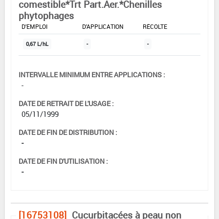
comestible*Trt Part.Aer.*Chenilles
phytophages
DOSE MAX
NOMBRE MAX
DÉLAIS AVANT
D'EMPLOI
D'APPLICATION
RÉCOLTE
0,67 L/hL
-
-
INTERVALLE MINIMUM ENTRE APPLICATIONS :
-
DATE DE RETRAIT DE L'USAGE :
05/11/1999
DATE DE FIN DE DISTRIBUTION :
-
DATE DE FIN D'UTILISATION :
-
[16753108]
Cucurbitacées à peau non