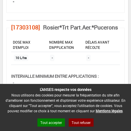
-
[17303108]
Rosier*Trt Part.Aer.*Pucerons
DOSE MAX
NOMBRE MAX
DÉLAIS AVANT
D'EMPLOI
D'APPLICATION
RÉCOLTE
10 L/ha
-
-
INTERVALLE MINIMUM ENTRE APPLICATIONS :
-
L'ANSES respecte vos données
DATE DE RETRAIT DE L'USAGE :
Nous utilisons des cookies pour mesurer la fréquentation du site afin
07/12/2001
d'améliorer son fonctionnement et d'optimiser votre expérience utilisateur. En
cliquant sur "Tout accepter", vous acceptez l'utilisation de cookies. Vous
DATE DE FIN DE DISTRIBUTION :
pouvez modifier ce choix à tout moment en cliquant sur
Mentions légales
.
-
Tout accepter
Tout refuser
DATE DE FIN D'UTILISATION :