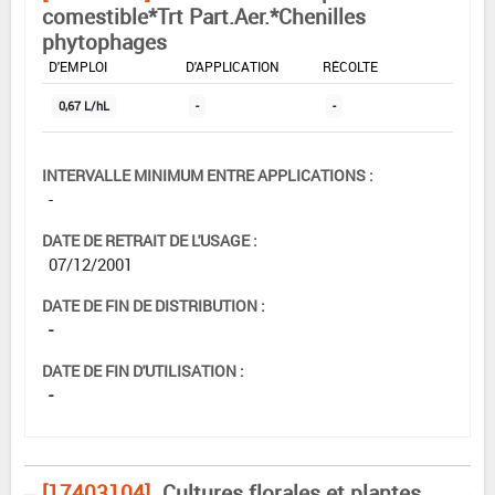
comestible*Trt Part.Aer.*Chenilles
phytophages
DOSE MAX
NOMBRE MAX
DÉLAIS AVANT
D'EMPLOI
D'APPLICATION
RÉCOLTE
0,67 L/hL
-
-
INTERVALLE MINIMUM ENTRE APPLICATIONS :
-
DATE DE RETRAIT DE L'USAGE :
07/12/2001
DATE DE FIN DE DISTRIBUTION :
-
DATE DE FIN D'UTILISATION :
-
[17403104]
Cultures florales et plantes