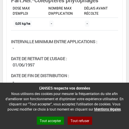
Part.Aer.*Coléoptères phytophages
DOSE MAX
NOMBRE MAX
DÉLAIS AVANT
D'EMPLOI
D'APPLICATION
RÉCOLTE
0,05 kg/ha
-
-
INTERVALLE MINIMUM ENTRE APPLICATIONS :
-
DATE DE RETRAIT DE L'USAGE :
01/06/1997
DATE DE FIN DE DISTRIBUTION :
-
L'ANSES respecte vos données
DATE DE FIN D'UTILISATION :
Nous utilisons des cookies pour mesurer la fréquentation du site afin
-
d'améliorer son fonctionnement et d'optimiser votre expérience utilisateur. En
cliquant sur "Tout accepter", vous acceptez l'utilisation de cookies. Vous
pouvez modifier ce choix à tout moment en cliquant sur
Mentions légales
.
Tout accepter
Tout refuser
[16662105]
Maïs doux*Trt Sol*Ravageurs