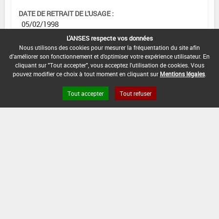
DATE DE RETRAIT DE L'USAGE :
05/02/1998
L'ANSES respecte vos données
DATE DE FIN DE DISTRIBUTION :
Nous utilisons des cookies pour mesurer la fréquentation du site afin
-
d'améliorer son fonctionnement et d'optimiser votre expérience utilisateur. En
cliquant sur "Tout accepter", vous acceptez l'utilisation de cookies. Vous
DATE DE FIN D'UTILISATION :
pouvez modifier ce choix à tout moment en cliquant sur
Mentions légales
.
-
Tout accepter
Tout refuser
Version du produit : v 2.0