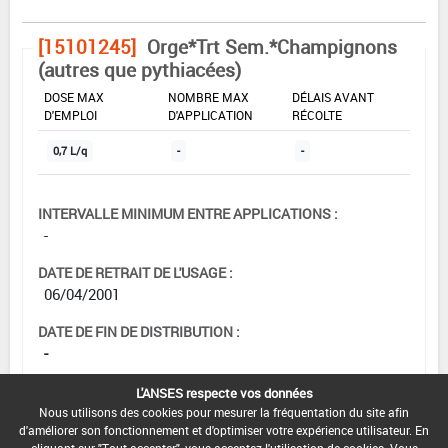
[15101245]
Orge*Trt Sem.*Champignons
(autres que pythiacées)
DOSE MAX
NOMBRE MAX
DÉLAIS AVANT
D'EMPLOI
D'APPLICATION
RÉCOLTE
0,7 L/q
-
-
INTERVALLE MINIMUM ENTRE APPLICATIONS :
-
DATE DE RETRAIT DE L'USAGE :
06/04/2001
DATE DE FIN DE DISTRIBUTION :
-
DATE DE FIN D'UTILISATION :
L'ANSES respecte vos données
-
Nous utilisons des cookies pour mesurer la fréquentation du site afin
d'améliorer son fonctionnement et d'optimiser votre expérience utilisateur. En