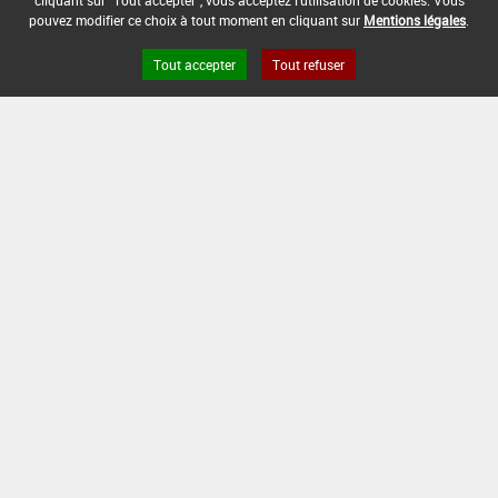
cliquant sur "Tout accepter", vous acceptez l'utilisation de cookies. Vous
pouvez modifier ce choix à tout moment en cliquant sur
Mentions légales
.
Tout accepter
Tout refuser
Version du produit : v 2.0
FAQ et Contact
Open Data
Mentions légales
Site ANSES
Dphy
2.1.4