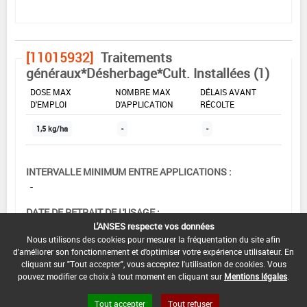
[11015932]
Traitements
généraux*Désherbage*Cult. Installées (1)
DOSE MAX
NOMBRE MAX
DÉLAIS AVANT
D'EMPLOI
D'APPLICATION
RÉCOLTE
1,5 kg/ha
-
-
INTERVALLE MINIMUM ENTRE APPLICATIONS :
-
DATE DE RETRAIT DE L'USAGE :
L'ANSES respecte vos données
04/02/1999
Nous utilisons des cookies pour mesurer la fréquentation du site afin
d'améliorer son fonctionnement et d'optimiser votre expérience utilisateur. En
DATE DE FIN DE DISTRIBUTION :
cliquant sur "Tout accepter", vous acceptez l'utilisation de cookies. Vous
-
pouvez modifier ce choix à tout moment en cliquant sur
Mentions légales
.
DATE DE FIN D'UTILISATION :
Tout accepter
Tout refuser