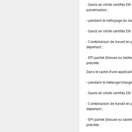
- Gants en nitrile certifiés 
pulvérisation ;
• pendant le nettoyage du ma
- Gants en nitrile certifiés EN
- Combinaison de travail en
déperlant ;
- EPI partiel (blouse ou tabl
précitée.
Dans le cadre d'une applicat
• pendant le mélange/charg
- Gants en nitrile certifiés EN
- Combinaison de travail en
déperlant ;
- EPI partiel (blouse ou tabl
précitée ;