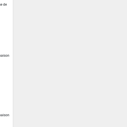
se de
inaison
inaison