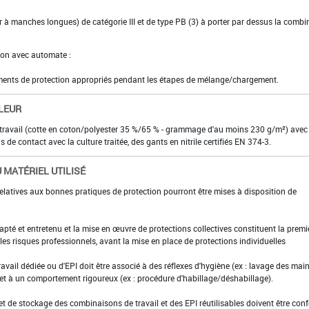
ier à manches longues) de catégorie III et de type PB (3) à porter par dessus la comb
ion avec automate :
ements de protection appropriés pendant les étapes de mélange/chargement.
LEUR
 travail (cotte en coton/polyester 35 %/65 % - grammage d'au moins 230 g/m²) avec
s de contact avec la culture traitée, des gants en nitrile certifiés EN 374-3.
 MATÉRIEL UTILISÉ
elatives aux bonnes pratiques de protection pourront être mises à disposition de
adapté et entretenu et la mise en œuvre de protections collectives constituent la premi
es risques professionnels, avant la mise en place de protections individuelles
ravail dédiée ou d'EPI doit être associé à des réflexes d'hygiène (ex : lavage des main
 et à un comportement rigoureux (ex : procédure d'habillage/déshabillage).
et de stockage des combinaisons de travail et des EPI réutilisables doivent être con