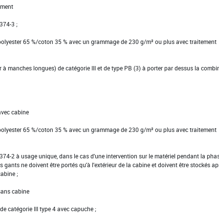
ement
 374-3 ;
 polyester 65 %/coton 35 % avec un grammage de 230 g/m² ou plus avec traitement
ier à manches longues) de catégorie III et de type PB (3) à porter par dessus la comb
avec cabine
 polyester 65 %/coton 35 % avec un grammage de 230 g/m² ou plus avec traitement
EN 374-2 à usage unique, dans le cas d'une intervention sur le matériel pendant la pha
s gants ne doivent être portés qu'à l'extérieur de la cabine et doivent être stockés ap
cabine ;
 sans cabine
e catégorie III type 4 avec capuche ;