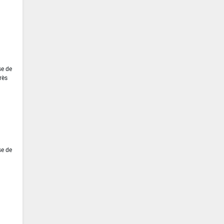
se de
rès
se de