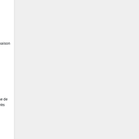
inaison
se de
rès