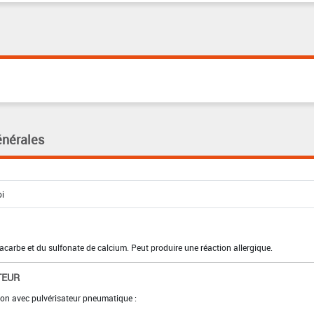
énérales
acarbe et du sulfonate de calcium. Peut produire une réaction allergique.
TEUR
ion avec pulvérisateur pneumatique :