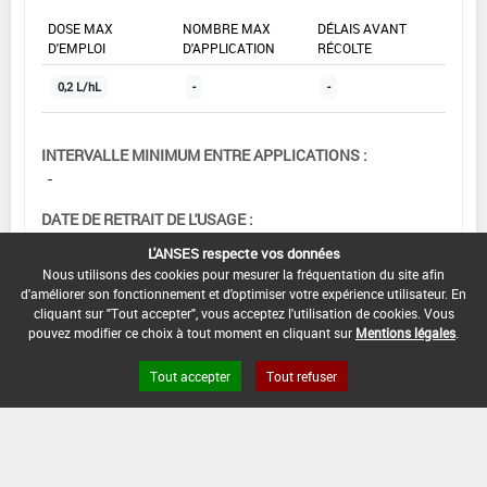
DOSE MAX
NOMBRE MAX
DÉLAIS AVANT
D'EMPLOI
D'APPLICATION
RÉCOLTE
0,2 L/hL
-
-
INTERVALLE MINIMUM ENTRE APPLICATIONS :
-
DATE DE RETRAIT DE L'USAGE :
01/11/1989
L'ANSES respecte vos données
Nous utilisons des cookies pour mesurer la fréquentation du site afin
DATE DE FIN DE DISTRIBUTION :
d'améliorer son fonctionnement et d'optimiser votre expérience utilisateur. En
-
cliquant sur "Tout accepter", vous acceptez l'utilisation de cookies. Vous
pouvez modifier ce choix à tout moment en cliquant sur
Mentions légales
.
DATE DE FIN D'UTILISATION :
-
Tout accepter
Tout refuser