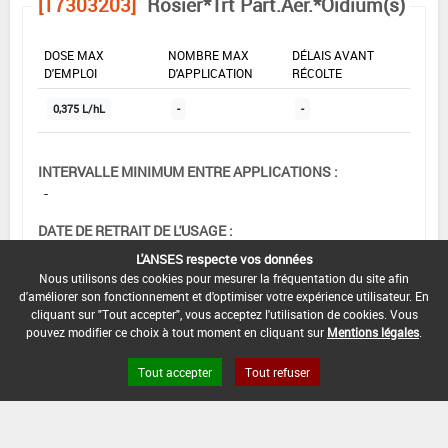
[17303203]
Rosier*Trt Part.Aer.*Oïdium(s)
DOSE MAX
NOMBRE MAX
DÉLAIS AVANT
D'EMPLOI
D'APPLICATION
RÉCOLTE
0,375 L/hL
-
-
INTERVALLE MINIMUM ENTRE APPLICATIONS :
-
DATE DE RETRAIT DE L'USAGE :
01/11/1994
L'ANSES respecte vos données
Nous utilisons des cookies pour mesurer la fréquentation du site afin
DATE DE FIN DE DISTRIBUTION :
d'améliorer son fonctionnement et d'optimiser votre expérience utilisateur. En
-
cliquant sur "Tout accepter", vous acceptez l'utilisation de cookies. Vous
pouvez modifier ce choix à tout moment en cliquant sur
Mentions légales
.
DATE DE FIN D'UTILISATION :
-
Tout accepter
Tout refuser