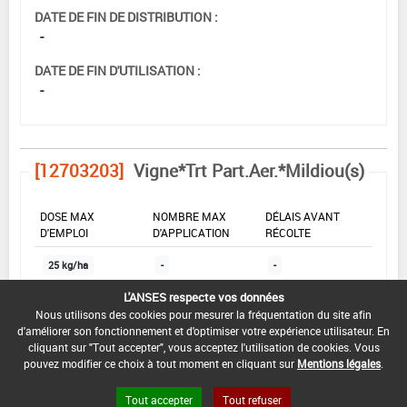
DATE DE FIN DE DISTRIBUTION :
-
DATE DE FIN D'UTILISATION :
-
[12703203]
Vigne*Trt Part.Aer.*Mildiou(s)
DOSE MAX
NOMBRE MAX
DÉLAIS AVANT
D'EMPLOI
D'APPLICATION
RÉCOLTE
25 kg/ha
-
-
L'ANSES respecte vos données
Nous utilisons des cookies pour mesurer la fréquentation du site afin
INTERVALLE MINIMUM ENTRE APPLICATIONS :
d'améliorer son fonctionnement et d'optimiser votre expérience utilisateur. En
-
cliquant sur "Tout accepter", vous acceptez l'utilisation de cookies. Vous
pouvez modifier ce choix à tout moment en cliquant sur
Mentions légales
.
DATE DE RETRAIT DE L'USAGE :
05/11/1999
Tout accepter
Tout refuser