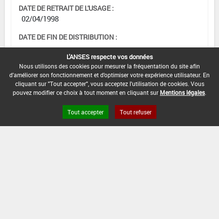
DATE DE RETRAIT DE L'USAGE :
02/04/1998
DATE DE FIN DE DISTRIBUTION :
-
L'ANSES respecte vos données
DATE DE FIN D'UTILISATION :
Nous utilisons des cookies pour mesurer la fréquentation du site afin
d'améliorer son fonctionnement et d'optimiser votre expérience utilisateur. En
-
cliquant sur "Tout accepter", vous acceptez l'utilisation de cookies. Vous
pouvez modifier ce choix à tout moment en cliquant sur
Mentions légales
.
Tout accepter
Tout refuser
Version du produit : v 2.0