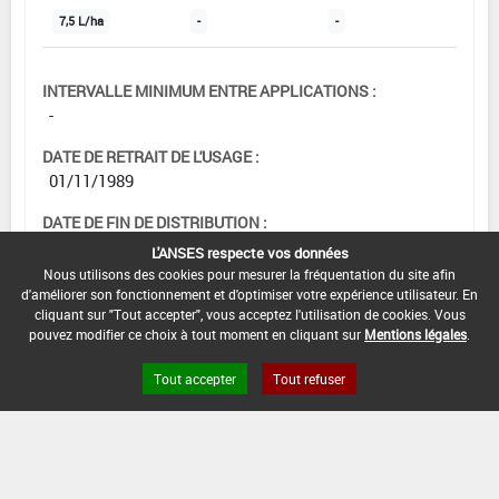
7,5 L/ha
-
-
INTERVALLE MINIMUM ENTRE APPLICATIONS :
-
DATE DE RETRAIT DE L'USAGE :
01/11/1989
DATE DE FIN DE DISTRIBUTION :
-
L'ANSES respecte vos données
Nous utilisons des cookies pour mesurer la fréquentation du site afin
DATE DE FIN D'UTILISATION :
d'améliorer son fonctionnement et d'optimiser votre expérience utilisateur. En
-
cliquant sur "Tout accepter", vous acceptez l'utilisation de cookies. Vous
pouvez modifier ce choix à tout moment en cliquant sur
Mentions légales
.
Tout accepter
Tout refuser