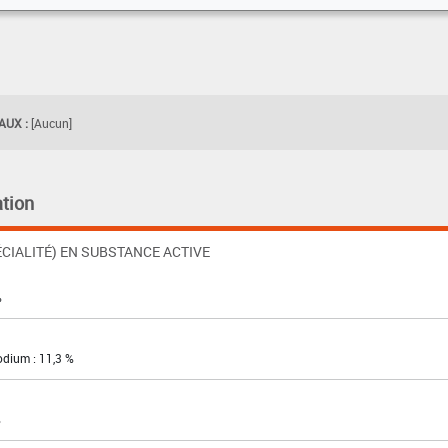
UX :
[Aucun]
tion
CIALITÉ) EN SUBSTANCE ACTIVE
%
odium : 11,3 %
%