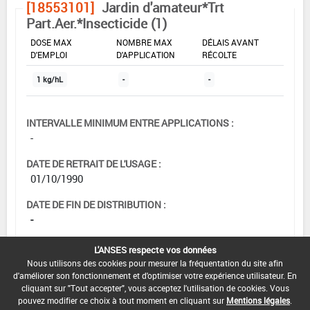
[18553101]
Jardin d'amateur*Trt
Part.Aer.*Insecticide (1)
DOSE MAX
NOMBRE MAX
DÉLAIS AVANT
D'EMPLOI
D'APPLICATION
RÉCOLTE
1 kg/hL
-
-
INTERVALLE MINIMUM ENTRE APPLICATIONS :
-
DATE DE RETRAIT DE L'USAGE :
01/10/1990
DATE DE FIN DE DISTRIBUTION :
-
DATE DE FIN D'UTILISATION :
L'ANSES respecte vos données
-
Nous utilisons des cookies pour mesurer la fréquentation du site afin
d'améliorer son fonctionnement et d'optimiser votre expérience utilisateur. En
cliquant sur "Tout accepter", vous acceptez l'utilisation de cookies. Vous
pouvez modifier ce choix à tout moment en cliquant sur
Mentions légales
.