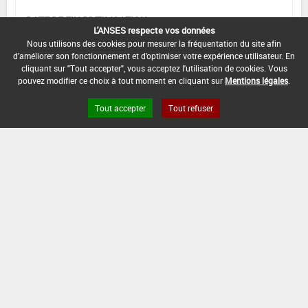
DATE DE FIN D'UTILISATION :
L'ANSES respecte vos données
-
Nous utilisons des cookies pour mesurer la fréquentation du site afin
d'améliorer son fonctionnement et d'optimiser votre expérience utilisateur. En
cliquant sur "Tout accepter", vous acceptez l'utilisation de cookies. Vous
pouvez modifier ce choix à tout moment en cliquant sur
Mentions légales
.
[16953112]
Tomate - Aubergine*Trt
Tout accepter
Tout refuser
Part.Aer.*Coléoptères phytophages
DOSE MAX
NOMBRE MAX
DÉLAIS AVANT
D'EMPLOI
D'APPLICATION
RÉCOLTE
20 kg/ha
-
-
INTERVALLE MINIMUM ENTRE APPLICATIONS :
-
DATE DE RETRAIT DE L'USAGE :
04/06/2004
DATE DE FIN DE DISTRIBUTION :
-