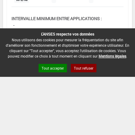
INTERVALLE MINIMUM ENTRE APPLICATIONS :
-
L'ANSES respecte vos données
DATE DE RETRAIT DE L'USAGE :
Nous utilisons des cookies pour mesurer la fréquentation du site afin
-
d'améliorer son fonctionnement et d'optimiser votre expérience utilisateur. En
cliquant sur "Tout accepter", vous acceptez l'utilisation de cookies. Vous
DATE DE FIN DE DISTRIBUTION :
pouvez modifier ce choix à tout moment en cliquant sur
Mentions légales
.
30/10/2006
Tout accepter
Tout refuser
DATE DE FIN D'UTILISATION :
30/09/2007