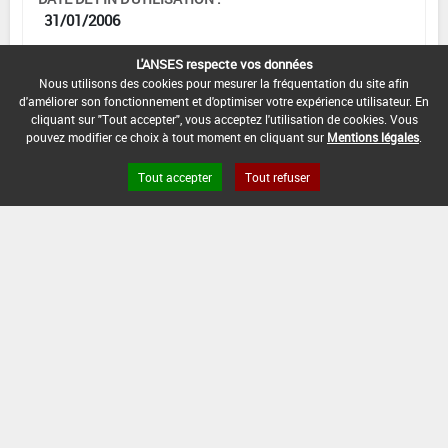
31/01/2006
L'ANSES respecte vos données
Nous utilisons des cookies pour mesurer la fréquentation du site afin
d'améliorer son fonctionnement et d'optimiser votre expérience utilisateur. En
[17303210]
Rosier*Trt Part.Aer.*Rouille(s)
cliquant sur "Tout accepter", vous acceptez l'utilisation de cookies. Vous
pouvez modifier ce choix à tout moment en cliquant sur
Mentions légales
.
DOSE MAX
NOMBRE MAX
DÉLAIS AVANT
D'EMPLOI
D'APPLICATION
RÉCOLTE
Tout accepter
Tout refuser
-
-
-
INTERVALLE MINIMUM ENTRE APPLICATIONS :
-
DATE DE RETRAIT DE L'USAGE :
-
DATE DE FIN DE DISTRIBUTION :
31/01/2005