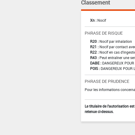
Classement
Xn :
Nocif
PHRASE DE RISQUE
R20 :
Nocif par inhalation
R21 :
Nocif par contact ave
R22 :
Nocif en cas d'ingest
R43 :
Peut entraîner une sen
DABE :
DANGEREUX POUR A
POIS :
DANGEREUX POUR L
PHRASE DE PRUDENCE
Pour les informations concernan
Le titulaire de l'autorisation e
retenue ci-dessus.