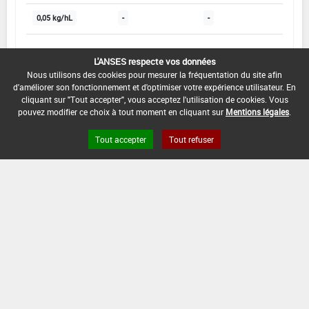
0,05 kg/hL
-
-
INTERVALLE MINIMUM ENTRE APPLICATIONS :
L'ANSES respecte vos données
-
Nous utilisons des cookies pour mesurer la fréquentation du site afin
d'améliorer son fonctionnement et d'optimiser votre expérience utilisateur. En
cliquant sur "Tout accepter", vous acceptez l'utilisation de cookies. Vous
DATE DE RETRAIT DE L'USAGE :
pouvez modifier ce choix à tout moment en cliquant sur
Mentions légales
.
18/05/2016
Tout accepter
Tout refuser
DATE DE FIN DE DISTRIBUTION :
31/10/2016
DATE DE FIN D'UTILISATION :
31/10/2017