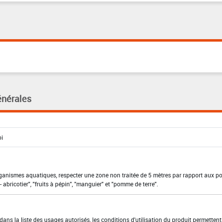
énérales
organismes aquatiques, respecter une zone non traitée de 5 mètres par rapport aux po
 abricotier", "fruits à pépin", "manguier" et "pomme de terre".
ns la liste des usages autorisés, les conditions d'utilisation du produit permettent