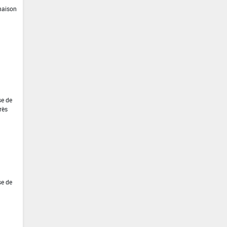
inaison
se de
rès
se de