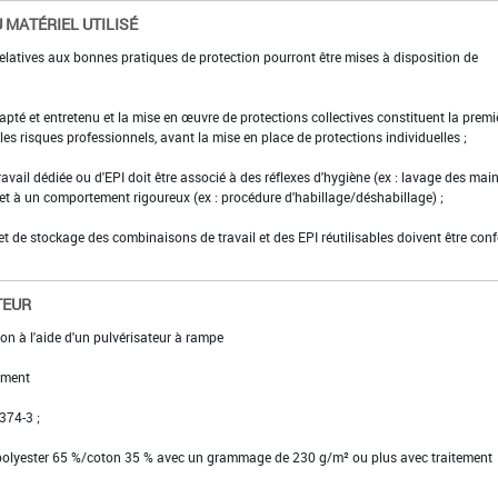
 MATÉRIEL UTILISÉ
elatives aux bonnes pratiques de protection pourront être mises à disposition de
adapté et entretenu et la mise en œuvre de protections collectives constituent la premi
es risques professionnels, avant la mise en place de protections individuelles ;
ravail dédiée ou d'EPI doit être associé à des réflexes d'hygiène (ex : lavage des main
 et à un comportement rigoureux (ex : procédure d'habillage/déshabillage) ;
et de stockage des combinaisons de travail et des EPI réutilisables doivent être con
TEUR
on à l'aide d'un pulvérisateur à rampe
ement
 374-3 ;
 polyester 65 %/coton 35 % avec un grammage de 230 g/m² ou plus avec traitement