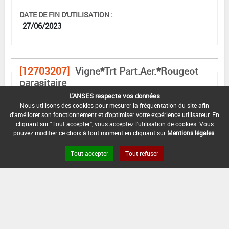
DATE DE FIN D'UTILISATION :
27/06/2023
[12703207]
Vigne*Trt Part.Aer.*Rougeot
parasitaire
L'ANSES respecte vos données
DOSE MAX
NOMBRE MAX
DÉLAIS AVANT
Nous utilisons des cookies pour mesurer la fréquentation du site afin
D'EMPLOI
D'APPLICATION
RÉCOLTE
d'améliorer son fonctionnement et d'optimiser votre expérience utilisateur. En
cliquant sur "Tout accepter", vous acceptez l'utilisation de cookies. Vous
1,5 kg/ha
2
28 Jour (s)
pouvez modifier ce choix à tout moment en cliquant sur
Mentions légales
.
Tout accepter
Tout refuser
INTERVALLE MINIMUM ENTRE APPLICATIONS :
-
DATE DE RETRAIT DE L'USAGE :
27/12/2021
DATE DE FIN DE DISTRIBUTION :
27/06/2022