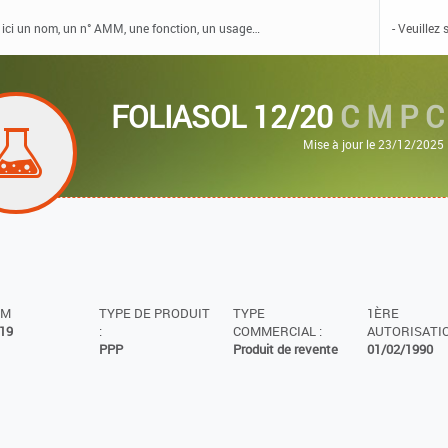
FOLIASOL 12/20
C M P C
Mise à jour le 23/12/2025
MM
TYPE DE PRODUIT
TYPE
1ÈRE
19
:
COMMERCIAL :
AUTORISATIO
PPP
Produit de revente
01/02/1990