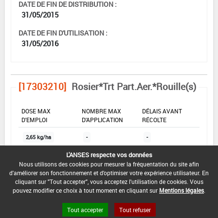
DATE DE FIN DE DISTRIBUTION :
31/05/2015
DATE DE FIN D'UTILISATION :
31/05/2016
[17303210]
Rosier*Trt Part.Aer.*Rouille(s)
DOSE MAX
NOMBRE MAX
DÉLAIS AVANT
D'EMPLOI
D'APPLICATION
RÉCOLTE
2,65 kg/ha
-
-
L'ANSES respecte vos données
Nous utilisons des cookies pour mesurer la fréquentation du site afin
INTERVALLE MINIMUM ENTRE APPLICATIONS :
d'améliorer son fonctionnement et d'optimiser votre expérience utilisateur. En
-
cliquant sur "Tout accepter", vous acceptez l'utilisation de cookies. Vous
pouvez modifier ce choix à tout moment en cliquant sur
Mentions légales
.
DATE DE RETRAIT DE L'USAGE :
30/04/2015
Tout accepter
Tout refuser