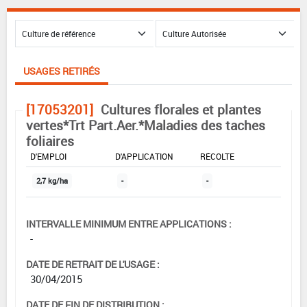
USAGES RETIRÉS
[17053201]
Cultures florales et plantes
vertes*Trt Part.Aer.*Maladies des taches
foliaires
DOSE MAX
NOMBRE MAX
DÉLAIS AVANT
D'EMPLOI
D'APPLICATION
RÉCOLTE
2,7 kg/ha
-
-
INTERVALLE MINIMUM ENTRE APPLICATIONS :
-
DATE DE RETRAIT DE L'USAGE :
30/04/2015
DATE DE FIN DE DISTRIBUTION :