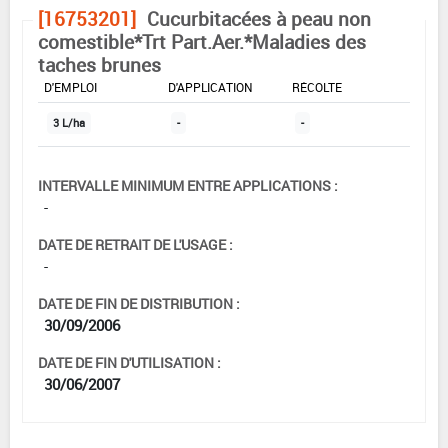
[16753201]
Cucurbitacées à peau non
comestible*Trt Part.Aer.*Maladies des
taches brunes
DOSE MAX
NOMBRE MAX
DÉLAIS AVANT
D'EMPLOI
D'APPLICATION
RÉCOLTE
3 L/ha
-
-
INTERVALLE MINIMUM ENTRE APPLICATIONS :
-
DATE DE RETRAIT DE L'USAGE :
-
DATE DE FIN DE DISTRIBUTION :
30/09/2006
DATE DE FIN D'UTILISATION :
30/06/2007