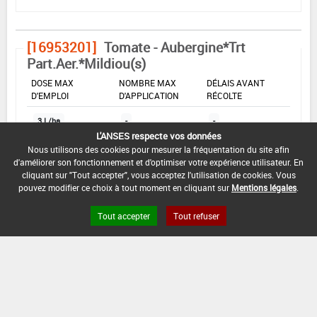
[16953201]
Tomate - Aubergine*Trt
Part.Aer.*Mildiou(s)
DOSE MAX
NOMBRE MAX
DÉLAIS AVANT
D'EMPLOI
D'APPLICATION
RÉCOLTE
3 L/ha
-
-
L'ANSES respecte vos données
Nous utilisons des cookies pour mesurer la fréquentation du site afin
d'améliorer son fonctionnement et d'optimiser votre expérience utilisateur. En
INTERVALLE MINIMUM ENTRE APPLICATIONS :
cliquant sur "Tout accepter", vous acceptez l'utilisation de cookies. Vous
-
pouvez modifier ce choix à tout moment en cliquant sur
Mentions légales
.
DATE DE RETRAIT DE L'USAGE :
Tout accepter
Tout refuser
-
DATE DE FIN DE DISTRIBUTION :
30/09/2006
DATE DE FIN D'UTILISATION :
30/06/2007