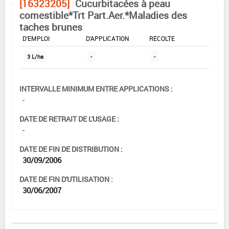
[16323205]
Cucurbitacées à peau
comestible*Trt Part.Aer.*Maladies des
taches brunes
DOSE MAX
NOMBRE MAX
DÉLAIS AVANT
D'EMPLOI
D'APPLICATION
RÉCOLTE
3 L/ha
-
-
INTERVALLE MINIMUM ENTRE APPLICATIONS :
-
DATE DE RETRAIT DE L'USAGE :
-
DATE DE FIN DE DISTRIBUTION :
30/09/2006
DATE DE FIN D'UTILISATION :
30/06/2007