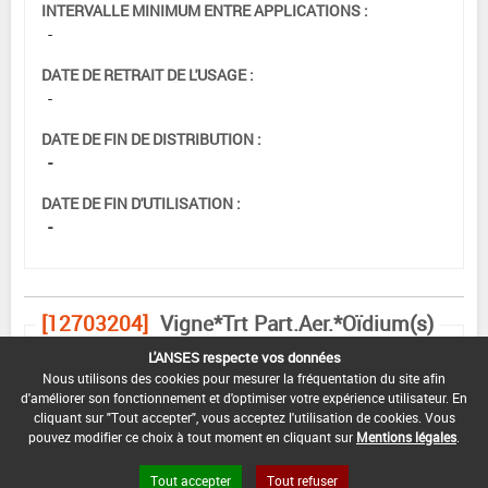
INTERVALLE MINIMUM ENTRE APPLICATIONS :
-
DATE DE RETRAIT DE L'USAGE :
-
DATE DE FIN DE DISTRIBUTION :
-
DATE DE FIN D'UTILISATION :
-
[12703204]
Vigne*Trt Part.Aer.*Oïdium(s)
L'ANSES respecte vos données
DOSE MAX
NOMBRE MAX
DÉLAIS AVANT
Nous utilisons des cookies pour mesurer la fréquentation du site afin
D'EMPLOI
D'APPLICATION
RÉCOLTE
d'améliorer son fonctionnement et d'optimiser votre expérience utilisateur. En
cliquant sur "Tout accepter", vous acceptez l'utilisation de cookies. Vous
pouvez modifier ce choix à tout moment en cliquant sur
Mentions légales
.
12,5 kg/ha
-
-
Tout accepter
Tout refuser