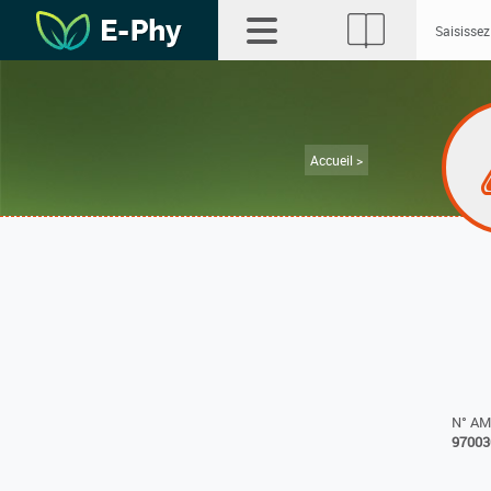
Accueil >
N° A
97003