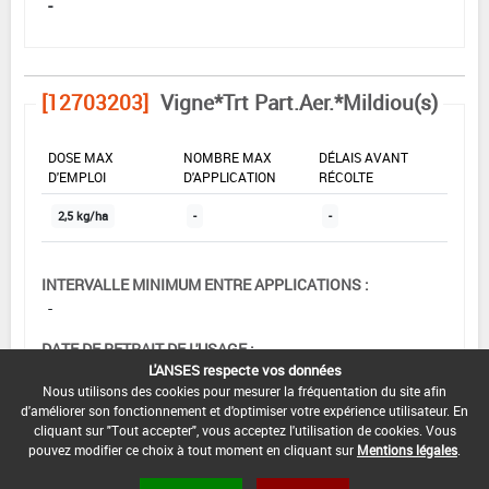
-
[12703203]
Vigne*Trt Part.Aer.*Mildiou(s)
DOSE MAX
NOMBRE MAX
DÉLAIS AVANT
D'EMPLOI
D'APPLICATION
RÉCOLTE
2,5 kg/ha
-
-
INTERVALLE MINIMUM ENTRE APPLICATIONS :
-
DATE DE RETRAIT DE L'USAGE :
L'ANSES respecte vos données
07/12/2001
Nous utilisons des cookies pour mesurer la fréquentation du site afin
d'améliorer son fonctionnement et d'optimiser votre expérience utilisateur. En
DATE DE FIN DE DISTRIBUTION :
cliquant sur "Tout accepter", vous acceptez l'utilisation de cookies. Vous
-
pouvez modifier ce choix à tout moment en cliquant sur
Mentions légales
.
DATE DE FIN D'UTILISATION :