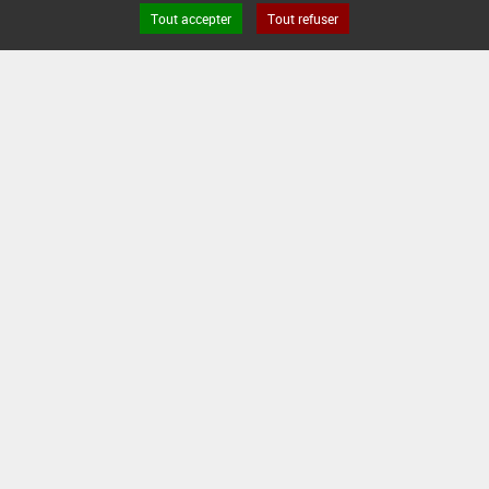
Tout accepter
Tout refuser
s légales
Site ANSES
Dphy