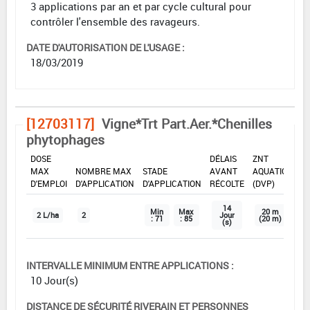
3 applications par an et par cycle cultural pour
contrôler l'ensemble des ravageurs.
DATE D'AUTORISATION DE L'USAGE :
18/03/2019
[12703117]
Vigne*Trt Part.Aer.*Chenilles
phytophages
DOSE
DÉLAIS
ZNT
MAX
NOMBRE MAX
STADE
AVANT
AQUATIQUE
D'EMPLOI
D'APPLICATION
D'APPLICATION
RÉCOLTE
(DVP)
14
Min
Max
20 m
2 L/ha
2
Jour
: 71
: 85
(20 m)
(s)
INTERVALLE MINIMUM ENTRE APPLICATIONS :
10 Jour(s)
DISTANCE DE SÉCURITÉ RIVERAIN ET PERSONNES