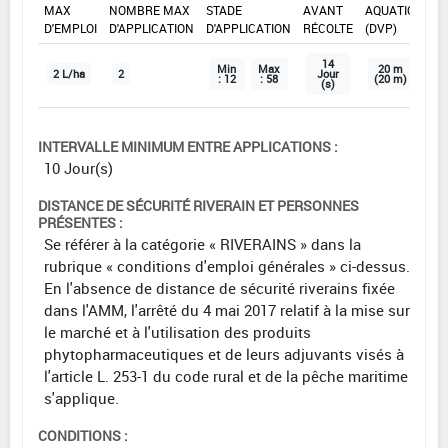
MAX
NOMBRE MAX
STADE
AVANT
AQUATIQUE
D'EMPLOI
D'APPLICATION
D'APPLICATION
RÉCOLTE
(DVP)
14
Min
Max
20 m
2 L/ha
2
Jour
: 12
: 58
(20 m)
(s)
INTERVALLE MINIMUM ENTRE APPLICATIONS :
10 Jour(s)
DISTANCE DE SÉCURITÉ RIVERAIN ET PERSONNES
PRÉSENTES :
Se référer à la catégorie « RIVERAINS » dans la
rubrique « conditions d'emploi générales » ci-dessus.
En l'absence de distance de sécurité riverains fixée
dans l'AMM, l'arrêté du 4 mai 2017 relatif à la mise sur
le marché et à l'utilisation des produits
phytopharmaceutiques et de leurs adjuvants visés à
l'article L. 253-1 du code rural et de la pêche maritime
s'applique.
CONDITIONS :