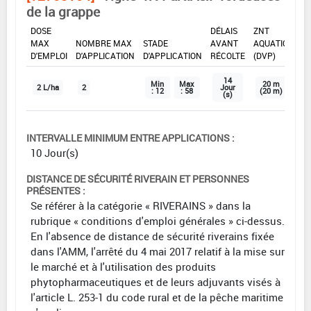
de la grappe
DOSE
DÉLAIS
ZNT
MAX
NOMBRE MAX
STADE
AVANT
AQUATIQUE
D'EMPLOI
D'APPLICATION
D'APPLICATION
RÉCOLTE
(DVP)
14
Min
Max
20 m
2 L/ha
2
Jour
: 12
: 58
(20 m)
(s)
INTERVALLE MINIMUM ENTRE APPLICATIONS :
10 Jour(s)
DISTANCE DE SÉCURITÉ RIVERAIN ET PERSONNES
PRÉSENTES :
Se référer à la catégorie « RIVERAINS » dans la
rubrique « conditions d'emploi générales » ci-dessus.
En l'absence de distance de sécurité riverains fixée
dans l'AMM, l'arrêté du 4 mai 2017 relatif à la mise sur
le marché et à l'utilisation des produits
phytopharmaceutiques et de leurs adjuvants visés à
l'article L. 253-1 du code rural et de la pêche maritime