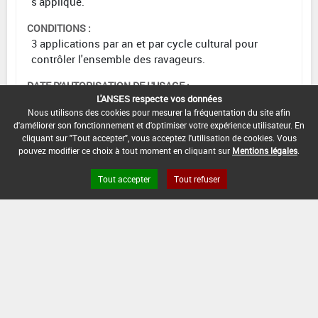
s'applique.
CONDITIONS :
3 applications par an et par cycle cultural pour
contrôler l'ensemble des ravageurs.
DATE D'AUTORISATION DE L'USAGE :
L'ANSES respecte vos données
18/03/2019
Nous utilisons des cookies pour mesurer la fréquentation du site afin
d'améliorer son fonctionnement et d'optimiser votre expérience utilisateur. En
cliquant sur "Tout accepter", vous acceptez l'utilisation de cookies. Vous
pouvez modifier ce choix à tout moment en cliquant sur
Mentions légales
.
[12703104]
Vigne*Trt Part.Aer.*Tordeuses
de la grappe
Tout accepter
Tout refuser
DOSE
DÉLAIS
ZNT
MAX
NOMBRE MAX
STADE
AVANT
AQUATIQUE
D'EMPLOI
D'APPLICATION
D'APPLICATION
RÉCOLTE
(DVP)
14
Min
Max
20 m
2 L/ha
2
Jour
: 71
: 85
(20 m)
(s)
INTERVALLE MINIMUM ENTRE APPLICATIONS :