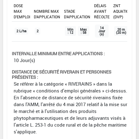
DOSE
DÉLAIS
ZNT
MAX
NOMBRE MAX
STADE
AVANT
AQUATIQUE
D'EMPLOI
D'APPLICATION
D'APPLICATION
RÉCOLTE
(DVP)
14
Min
Max
20 m
2 L/ha
2
Jour
: 12
: 58
(20 m)
(s)
INTERVALLE MINIMUM ENTRE APPLICATIONS :
10 Jour(s)
DISTANCE DE SÉCURITÉ RIVERAIN ET PERSONNES
PRÉSENTES :
Se référer à la catégorie « RIVERAINS » dans la
rubrique « conditions d'emploi générales » ci-dessus.
En l'absence de distance de sécurité riverains fixée
dans l'AMM, l'arrêté du 4 mai 2017 relatif à la mise sur
le marché et à l'utilisation des produits
phytopharmaceutiques et de leurs adjuvants visés à
l'article L. 253-1 du code rural et de la pêche maritime
s'applique.