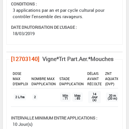
CONDITIONS :
3 applications par an et par cycle cultural pour
contrôler l'ensemble des ravageurs.
DATE D'AUTORISATION DE L'USAGE :
18/03/2019
[12703140]
Vigne*Trt Part.Aer.*Mouches
DOSE
DÉLAIS
ZNT
MAX
NOMBRE MAX
STADE
AVANT
AQUATIQUE
D'EMPLOI
D'APPLICATION
D'APPLICATION
RÉCOLTE
(DVP)
14
Min
Max
20 m
2 L/ha
2
Jour
: 71
: 85
(20 m)
(s)
INTERVALLE MINIMUM ENTRE APPLICATIONS :
10 Jour(s)