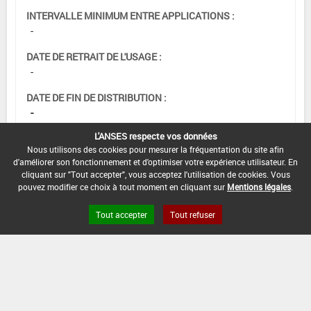
INTERVALLE MINIMUM ENTRE APPLICATIONS :
-
DATE DE RETRAIT DE L'USAGE :
-
DATE DE FIN DE DISTRIBUTION :
-
L'ANSES respecte vos données
DATE DE FIN D'UTILISATION :
Nous utilisons des cookies pour mesurer la fréquentation du site afin
-
d'améliorer son fonctionnement et d'optimiser votre expérience utilisateur. En
cliquant sur "Tout accepter", vous acceptez l'utilisation de cookies. Vous
pouvez modifier ce choix à tout moment en cliquant sur
Mentions légales
.
[15105915]
Seigle*Désherbage
Tout accepter
Tout refuser
DOSE MAX
NOMBRE MAX
DÉLAIS AVANT
D'EMPLOI
D'APPLICATION
RÉCOLTE
4,5 L/ha
-
-