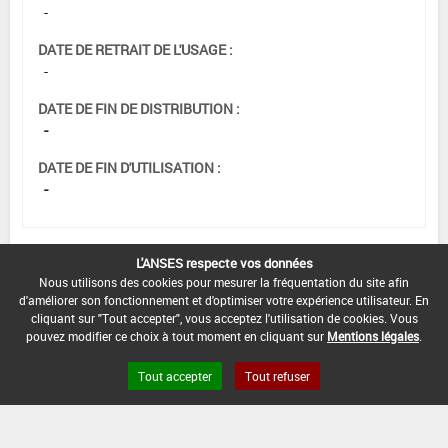
-
DATE DE RETRAIT DE L'USAGE :
-
DATE DE FIN DE DISTRIBUTION :
-
DATE DE FIN D'UTILISATION :
-
L'ANSES respecte vos données
[15105913]
Orge*Désherbage
Nous utilisons des cookies pour mesurer la fréquentation du site afin
d'améliorer son fonctionnement et d'optimiser votre expérience utilisateur. En
cliquant sur "Tout accepter", vous acceptez l'utilisation de cookies. Vous
DOSE MAX
NOMBRE MAX
DÉLAIS AVANT
pouvez modifier ce choix à tout moment en cliquant sur
Mentions légales
.
D'EMPLOI
D'APPLICATION
RÉCOLTE
Tout accepter
Tout refuser
4 L/ha
-
-
INTERVALLE MINIMUM ENTRE APPLICATIONS :