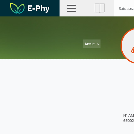
Accueil >
N° A
65002